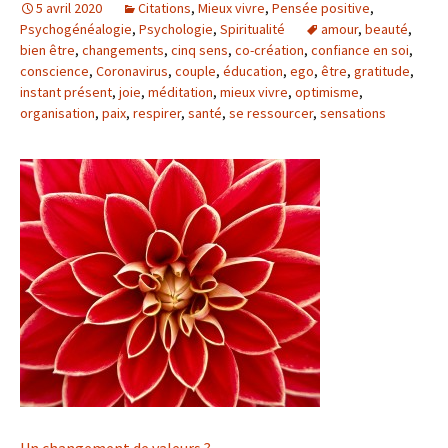
5 avril 2020
Citations
,
Mieux vivre
,
Pensée positive
,
Psychogénéalogie
,
Psychologie
,
Spiritualité
amour
,
beauté
,
bien être
,
changements
,
cinq sens
,
co-création
,
confiance en soi
,
conscience
,
Coronavirus
,
couple
,
éducation
,
ego
,
être
,
gratitude
,
instant présent
,
joie
,
méditation
,
mieux vivre
,
optimisme
,
organisation
,
paix
,
respirer
,
santé
,
se ressourcer
,
sensations