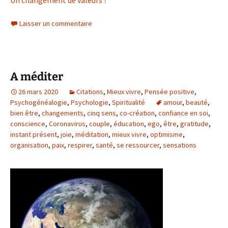
Un changement de valeurs ?
Laisser un commentaire
A méditer
26 mars 2020
Citations
,
Mieux vivre
,
Pensée positive
,
Psychogénéalogie
,
Psychologie
,
Spiritualité
amour
,
beauté
,
bien être
,
changements
,
cinq sens
,
co-création
,
confiance en soi
,
conscience
,
Coronavirus
,
couple
,
éducation
,
ego
,
être
,
gratitude
,
instant présent
,
joie
,
méditation
,
mieux vivre
,
optimisme
,
organisation
,
paix
,
respirer
,
santé
,
se ressourcer
,
sensations