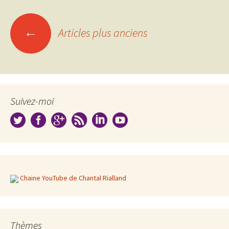
Navigation
←
Articles plus anciens
des
articles
Suivez-moi
Chaine YouTube de Chantal Rialland
Thèmes