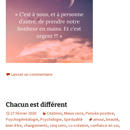
Laisser un commentaire
Chacun est différent
27 février 2020
Citations
,
Mieux vivre
,
Pensée positive
,
Psychogénéalogie
,
Psychologie
,
Spiritualité
amour
,
beauté
,
bien être
,
changements
,
cinq sens
,
co-création
,
confiance en soi
,