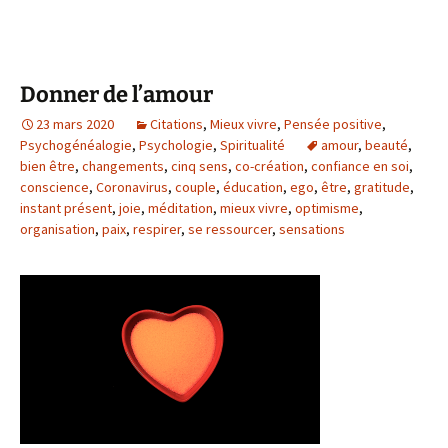
Donner de l’amour
23 mars 2020
Citations
,
Mieux vivre
,
Pensée positive
,
Psychogénéalogie
,
Psychologie
,
Spiritualité
amour
,
beauté
,
bien être
,
changements
,
cinq sens
,
co-création
,
confiance en soi
,
conscience
,
Coronavirus
,
couple
,
éducation
,
ego
,
être
,
gratitude
,
instant présent
,
joie
,
méditation
,
mieux vivre
,
optimisme
,
organisation
,
paix
,
respirer
,
se ressourcer
,
sensations