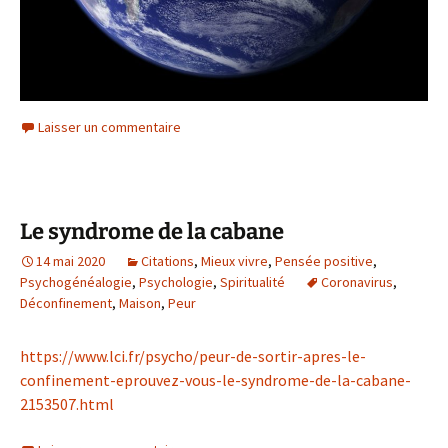
Laisser un commentaire
Le syndrome de la cabane
14 mai 2020
Citations
,
Mieux vivre
,
Pensée positive
,
Psychogénéalogie
,
Psychologie
,
Spiritualité
Coronavirus
,
Déconfinement
,
Maison
,
Peur
https://www.lci.fr/psycho/peur-de-sortir-apres-le-
confinement-eprouvez-vous-le-syndrome-de-la-cabane-
2153507.html