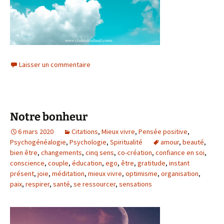
Laisser un commentaire
Notre bonheur
6 mars 2020
Citations
,
Mieux vivre
,
Pensée positive
,
Psychogénéalogie
,
Psychologie
,
Spiritualité
amour
,
beauté
,
bien être
,
changements
,
cinq sens
,
co-création
,
confiance en soi
,
conscience
,
couple
,
éducation
,
ego
,
être
,
gratitude
,
instant
présent
,
joie
,
méditation
,
mieux vivre
,
optimisme
,
organisation
,
paix
,
respirer
,
santé
,
se ressourcer
,
sensations