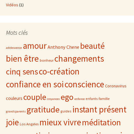
Vidéos
(1)
Mots clés
amour
beauté
Anthony Chene
adolescence
bien être
changements
bonheur
co-création
cinq sens
confiance en soi
conscience
Coronavirus
ego
couple
couleurs
famille
enfants
croyances
enfance
gratitude
instant présent
guides
grandsparents
joie
mieux vivre
méditation
Los Angeles