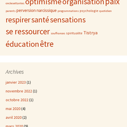
paix
optimisme
organisation
onclesettantes
perversion narcissique
psychologie
parents
programmations
quotidien
sensations
respirer
santé
se ressourcer
Tistrya
spiritualite
souffrances
être
éducation
Archives
janvier 2023
(1)
novembre 2022
(1)
octobre 2022
(1)
mai 2020
(4)
avril 2020
(2)
mars 2020
(9)