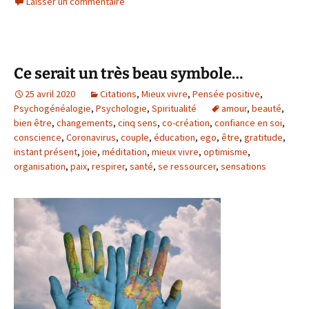
Laisser un commentaire
Ce serait un très beau symbole…
25 avril 2020
Citations
,
Mieux vivre
,
Pensée positive
,
Psychogénéalogie
,
Psychologie
,
Spiritualité
amour
,
beauté
,
bien être
,
changements
,
cinq sens
,
co-création
,
confiance en soi
,
conscience
,
Coronavirus
,
couple
,
éducation
,
ego
,
être
,
gratitude
,
instant présent
,
joie
,
méditation
,
mieux vivre
,
optimisme
,
organisation
,
paix
,
respirer
,
santé
,
se ressourcer
,
sensations