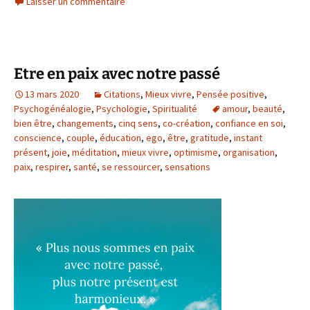
Laisser un commentaire
Etre en paix avec notre passé
13 mars 2020
Citations
,
Mieux vivre
,
Pensée positive
,
Psychogénéalogie
,
Psychologie
,
Spiritualité
amour
,
beauté
,
bien être
,
changements
,
cinq sens
,
co-création
,
confiance en soi
,
conscience
,
couple
,
éducation
,
ego
,
être
,
gratitude
,
instant
présent
,
joie
,
méditation
,
mieux vivre
,
optimisme
,
organisation
,
paix
,
respirer
,
santé
,
se ressourcer
,
sensations