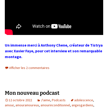
Un immense merci à Anthony Chene, créateur de Tistrya
avec Xavier Faye, pour cet interview et son remarquable
montage.
Afficher les 2 commentaires
Mon nouveau podcast
12 octobre 2022
J'aime
,
Podcasts
adolescence
,
amour
,
amouramoureux
,
amourinconditionnel
,
angesgardiens
,