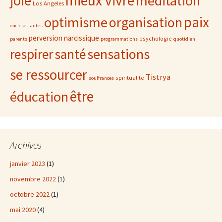
joie
mieux vivre
méditation
Los Angeles
paix
optimisme
organisation
onclesettantes
perversion narcissique
psychologie
parents
programmations
quotidien
sensations
respirer
santé
se ressourcer
Tistrya
spiritualite
souffrances
être
éducation
Archives
janvier 2023
(1)
novembre 2022
(1)
octobre 2022
(1)
mai 2020
(4)