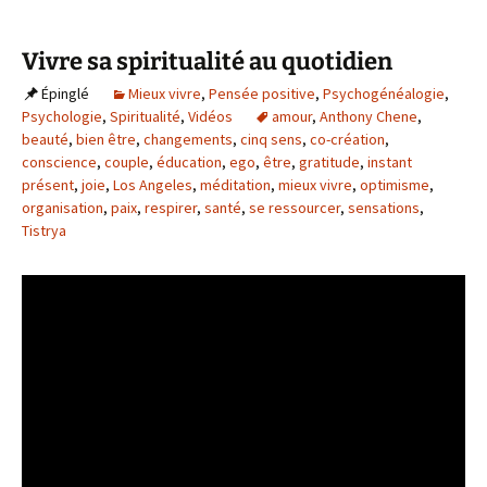
Vivre sa spiritualité au quotidien
Épinglé
Mieux vivre
,
Pensée positive
,
Psychogénéalogie
,
Psychologie
,
Spiritualité
,
Vidéos
amour
,
Anthony Chene
,
beauté
,
bien être
,
changements
,
cinq sens
,
co-création
,
conscience
,
couple
,
éducation
,
ego
,
être
,
gratitude
,
instant
présent
,
joie
,
Los Angeles
,
méditation
,
mieux vivre
,
optimisme
,
organisation
,
paix
,
respirer
,
santé
,
se ressourcer
,
sensations
,
Tistrya