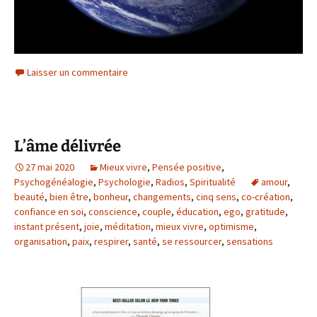
Laisser un commentaire
L’âme délivrée
27 mai 2020
Mieux vivre
,
Pensée positive
,
Psychogénéalogie
,
Psychologie
,
Radios
,
Spiritualité
amour
,
beauté
,
bien être
,
bonheur
,
changements
,
cinq sens
,
co-création
,
confiance en soi
,
conscience
,
couple
,
éducation
,
ego
,
gratitude
,
instant présent
,
joie
,
méditation
,
mieux vivre
,
optimisme
,
organisation
,
paix
,
respirer
,
santé
,
se ressourcer
,
sensations