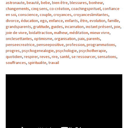
astronaute
,
beauté
,
bebe
,
bien être
,
blessures
,
bonheur
,
changements
,
cinq sens
,
co-création
,
coachingspirituel
,
confiance
en soi
,
conscience
,
couple
,
croyances
,
croyanceslimitantes
,
divorce
,
éducation
,
ego
,
enfance
,
enfants
,
être
,
evolution
,
famille
,
grandsparents
,
gratitude
,
guides
,
incarnation
,
instant présent
,
joie
,
joie de vivre
,
loidattraction
,
malheur
,
méditation
,
mieux vivre
,
onclesettantes
,
optimisme
,
organisation
,
paix
,
parents
,
penseecreatrice
,
penseepositive
,
profession
,
programmations
,
progres
,
psychogenealogie
,
psychologie
,
psychotherapie
,
quotidien
,
respirer
,
reves
,
rire
,
santé
,
se ressourcer
,
sensations
,
souffrances
,
spiritualite
,
travail