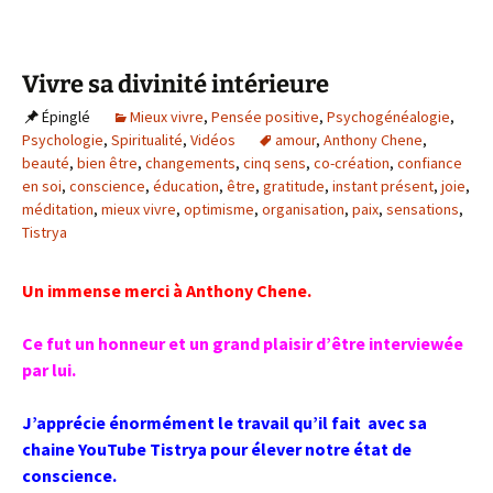
Vivre sa divinité intérieure
Épinglé
Mieux vivre
,
Pensée positive
,
Psychogénéalogie
,
Psychologie
,
Spiritualité
,
Vidéos
amour
,
Anthony Chene
,
beauté
,
bien être
,
changements
,
cinq sens
,
co-création
,
confiance
en soi
,
conscience
,
éducation
,
être
,
gratitude
,
instant présent
,
joie
,
méditation
,
mieux vivre
,
optimisme
,
organisation
,
paix
,
sensations
,
Tistrya
Un immense merci à Anthony Chene.
Ce fut un honneur et un grand plaisir d’être interviewée
par lui.
J’apprécie énormément le travail qu’il fait avec sa
chaine YouTube Tistrya pour élever notre état de
conscience.