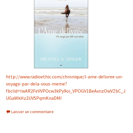
http://www.radioethic.com/chronique/l-ame-delivree-un-
voyage-par-dela-vous-meme?
fbclid=IwAR2FeVVPOcw3kPy9oi_VPOGV1BeAxnzOwVZbC_J
UGaWkHz2UV5PqmKnaDMI
Laisser un commentaire