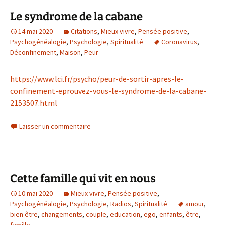
Le syndrome de la cabane
14 mai 2020
Citations
,
Mieux vivre
,
Pensée positive
,
Psychogénéalogie
,
Psychologie
,
Spiritualité
Coronavirus
,
Déconfinement
,
Maison
,
Peur
https://www.lci.fr/psycho/peur-de-sortir-apres-le-
confinement-eprouvez-vous-le-syndrome-de-la-cabane-
2153507.html
Laisser un commentaire
Cette famille qui vit en nous
10 mai 2020
Mieux vivre
,
Pensée positive
,
Psychogénéalogie
,
Psychologie
,
Radios
,
Spiritualité
amour
,
bien être
,
changements
,
couple
,
education
,
ego
,
enfants
,
être
,