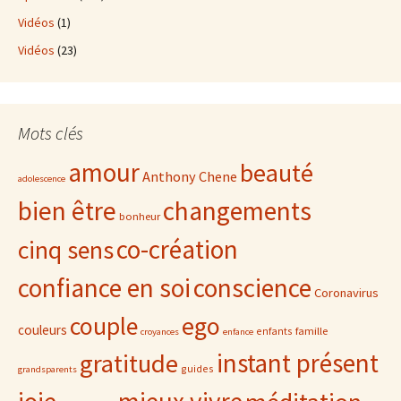
Vidéos
(1)
Vidéos
(23)
Mots clés
amour
beauté
Anthony Chene
adolescence
bien être
changements
bonheur
co-création
cinq sens
confiance en soi
conscience
Coronavirus
ego
couple
couleurs
famille
enfants
croyances
enfance
gratitude
instant présent
guides
grandsparents