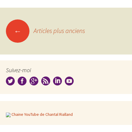
Navigation
←
Articles plus anciens
des
articles
Suivez-moi
Chaine YouTube de Chantal Rialland