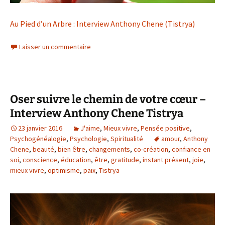
Au Pied d’un Arbre : Interview Anthony Chene (Tistrya)
Laisser un commentaire
Oser suivre le chemin de votre cœur –
Interview Anthony Chene Tistrya
23 janvier 2016
J'aime
,
Mieux vivre
,
Pensée positive
,
Psychogénéalogie
,
Psychologie
,
Spiritualité
amour
,
Anthony
Chene
,
beauté
,
bien être
,
changements
,
co-création
,
confiance en
soi
,
conscience
,
éducation
,
être
,
gratitude
,
instant présent
,
joie
,
mieux vivre
,
optimisme
,
paix
,
Tistrya