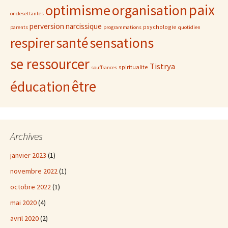
paix
optimisme
organisation
onclesettantes
perversion narcissique
psychologie
parents
programmations
quotidien
sensations
respirer
santé
se ressourcer
Tistrya
spiritualite
souffrances
être
éducation
Archives
janvier 2023
(1)
novembre 2022
(1)
octobre 2022
(1)
mai 2020
(4)
avril 2020
(2)