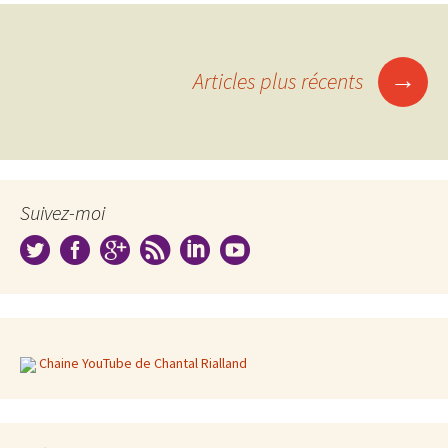
Navigation
→
Articles plus récents
des
articles
Suivez-moi
Chaine YouTube de Chantal Rialland