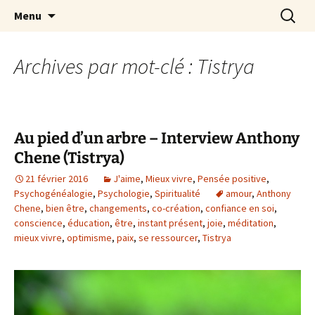
par Chantal Rialland
Aller
Recherc
Mon big-bang intérieur
Menu
au
contenu
Archives par mot-clé : Tistrya
Au pied d’un arbre – Interview Anthony
Chene (Tistrya)
21 février 2016
J'aime
,
Mieux vivre
,
Pensée positive
,
Psychogénéalogie
,
Psychologie
,
Spiritualité
amour
,
Anthony
Chene
,
bien être
,
changements
,
co-création
,
confiance en soi
,
conscience
,
éducation
,
être
,
instant présent
,
joie
,
méditation
,
mieux vivre
,
optimisme
,
paix
,
se ressourcer
,
Tistrya