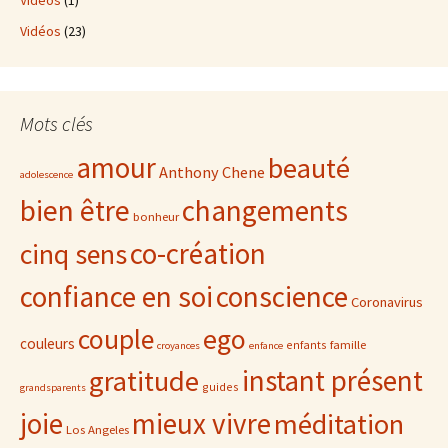
Vidéos
(1)
Vidéos
(23)
Mots clés
amour
beauté
Anthony Chene
adolescence
bien être
changements
bonheur
co-création
cinq sens
confiance en soi
conscience
Coronavirus
ego
couple
couleurs
famille
enfants
croyances
enfance
gratitude
instant présent
guides
grandsparents
joie
mieux vivre
méditation
Los Angeles