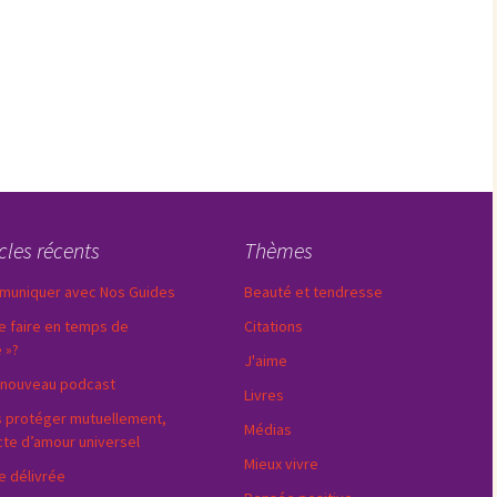
icles récents
Thèmes
uniquer avec Nos Guides
Beauté et tendresse
e faire en temps de
Citations
e »?
J'aime
nouveau podcast
Livres
 protéger mutuellement,
Médias
cte d’amour universel
Mieux vivre
e délivrée