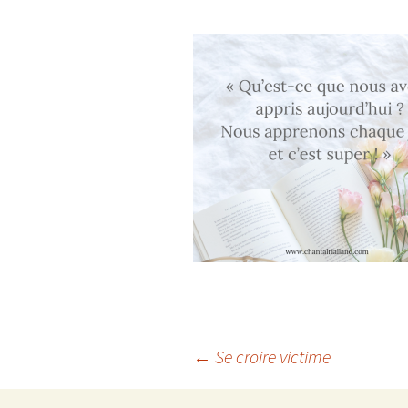
Navigation
←
Se croire victime
des