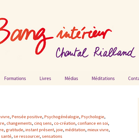
ang intérieur
Formations
Livres
Médias
Méditations
Cont
Vidéos
Podcasts
 vivre
,
Pensée positive
,
Psychogénéalogie
,
Psychologie
,
Radios
tre
,
changements
,
cinq sens
,
co-création
,
confiance en soi
,
re
,
gratitude
,
instant présent
,
joie
,
méditation
,
mieux vivre
,
Presse
,
santé
,
se ressourcer
,
sensations