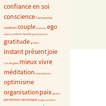
confiance en soi
conscience
Coronavirus
ego
couple
couleurs
croyances
famille
enfants
enfance
grandsparents
gratitude
guides
instant présent
joie
mieux vivre
Los Angeles
méditation
onclesettantes
optimisme
paix
organisation
parents
perversion narcissique
programmations