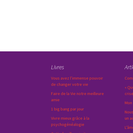
Livres
Art
Vous avez l’immense pouvoir
Comm
de changer votre vie
« Qu
Faire de la Vie notre meilleure
cris
amie
Mon 
1 big bang par jour
Nous
Vivre mieux grâce à la
un a
psychogénéalogie
L’âm