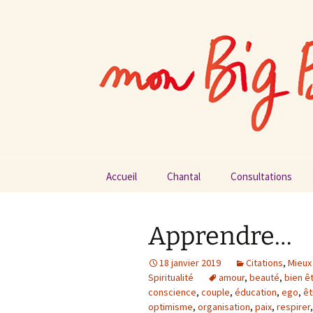
par Chantal Rialland
Aller
au
contenu
Mon big-b
Accueil
Chantal
Consultations
Apprendre…
18 janvier 2019
Citations
,
Mieux
Spiritualité
amour
,
beauté
,
bien ê
conscience
,
couple
,
éducation
,
ego
,
êt
optimisme
,
organisation
,
paix
,
respirer