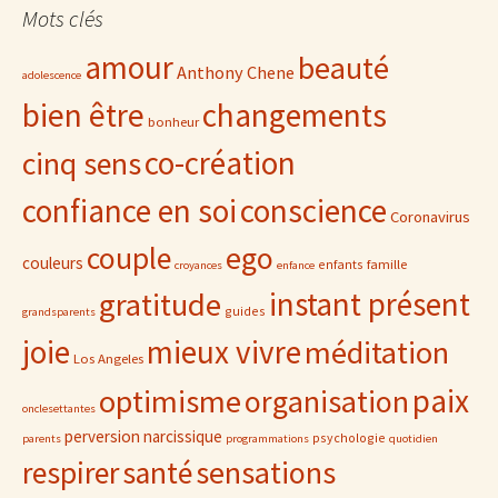
Mots clés
amour
beauté
Anthony Chene
adolescence
bien être
changements
bonheur
co-création
cinq sens
confiance en soi
conscience
Coronavirus
ego
couple
couleurs
famille
enfants
croyances
enfance
gratitude
instant présent
guides
grandsparents
joie
mieux vivre
méditation
Los Angeles
paix
optimisme
organisation
onclesettantes
perversion narcissique
psychologie
parents
programmations
quotidien
sensations
respirer
santé