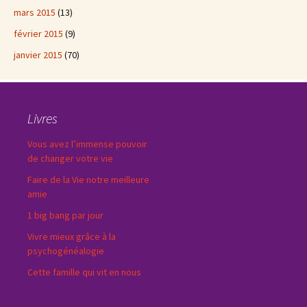
mars 2015
(13)
février 2015
(9)
janvier 2015
(70)
Livres
Vous avez l’immense pouvoir
de changer votre vie
Faire de la Vie notre meilleure
amie
1 big bang par jour
Vivre mieux grâce à la
psychogénéalogie
Cette famille qui vit en nous