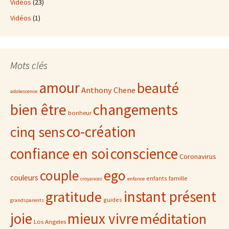
Vidéos
(23)
Vidéos
(1)
Mots clés
amour
beauté
Anthony Chene
adolescence
bien être
changements
bonheur
co-création
cinq sens
confiance en soi
conscience
Coronavirus
ego
couple
couleurs
famille
enfants
croyances
enfance
gratitude
instant présent
guides
grandsparents
joie
mieux vivre
méditation
Los Angeles