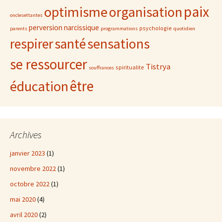
paix
optimisme
organisation
onclesettantes
perversion narcissique
psychologie
parents
programmations
quotidien
sensations
respirer
santé
se ressourcer
Tistrya
spiritualite
souffrances
être
éducation
Archives
janvier 2023
(1)
novembre 2022
(1)
octobre 2022
(1)
mai 2020
(4)
avril 2020
(2)