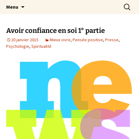
par Chantal Rialland
Aller
Recherc
Mon big-bang intérieur
Menu
au
contenu
Avoir confiance en soi 1° partie
20 janvier 2015
Mieux vivre
,
Pensée positive
,
Presse
,
Psychologie
,
Spiritualité