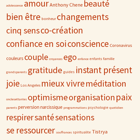
amour
beauté
Anthony Chene
adolescence
bien être
changements
bonheur
co-création
cinq sens
confiance en soi
conscience
Coronavirus
ego
couple
couleurs
famille
enfants
croyances
enfance
gratitude
instant présent
guides
grandsparents
joie
mieux vivre
méditation
Los Angeles
paix
optimisme
organisation
onclesettantes
perversion narcissique
psychologie
parents
programmations
quotidien
sensations
respirer
santé
se ressourcer
Tistrya
spiritualite
souffrances