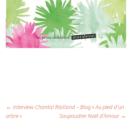
Navigation
←
Interview Chantal Rialland – Blog « Au pied d’un
arbre »
Saupoudrer Noël d’Amour
→
des