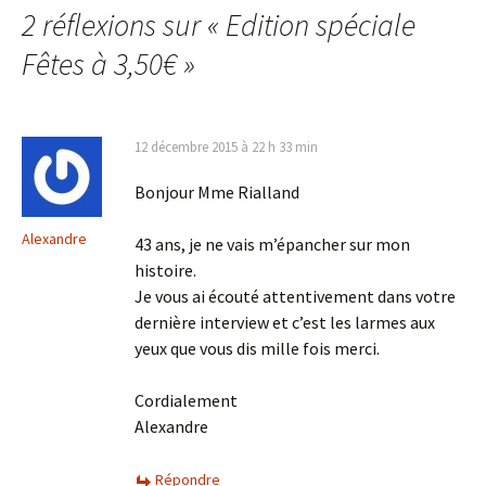
articles
2 réflexions sur «
Edition spéciale
Fêtes à 3,50€
»
12 décembre 2015 à 22 h 33 min
Bonjour Mme Rialland
Alexandre
43 ans, je ne vais m’épancher sur mon
histoire.
Je vous ai écouté attentivement dans votre
dernière interview et c’est les larmes aux
yeux que vous dis mille fois merci.
Cordialement
Alexandre
Répondre