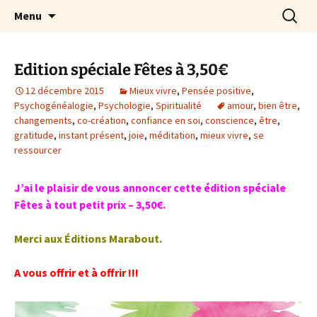
par Chantal Rialland
Aller
Recherc
Mon big-bang intérieur
Menu
au
contenu
Edition spéciale Fêtes à 3,50€
12 décembre 2015
Mieux vivre
,
Pensée positive
,
Psychogénéalogie
,
Psychologie
,
Spiritualité
amour
,
bien être
,
changements
,
co-création
,
confiance en soi
,
conscience
,
être
,
gratitude
,
instant présent
,
joie
,
méditation
,
mieux vivre
,
se
ressourcer
J’ai le plaisir de vous annoncer cette édition spéciale
Fêtes à tout petit prix – 3,50€.
Merci aux Éditions Marabout.
A vous offrir et à offrir !!!