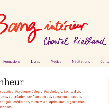
ang intérieur
Formations
Livres
Médias
Méditations
Cont
Vidéos
onheur
Podcasts
 positive
,
Psychogénéalogie
,
Psychologie
,
Spiritualité
,
Radios
ents
,
co-création
,
confiance en soi
,
conscience
,
couple
,
sent
,
joie
,
méditation
,
mieux vivre
,
optimisme
,
organisation
,
Presse
nsations