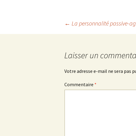
Navigation
←
La personnalité passive-ag
des
articles
Laisser un commenta
Votre adresse e-mail ne sera pas p
Commentaire
*