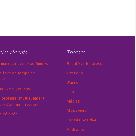
icles récents
Thèmes
uniquer avec Nos Guides
Beauté et tendresse
e faire en temps de
Citations
e »?
J'aime
nouveau podcast
Livres
 protéger mutuellement,
Médias
cte d’amour universel
Mieux vivre
e délivrée
Pensée positive
Podcasts