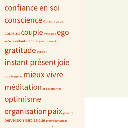
confiance en soi
conscience
Coronavirus
ego
couple
couleurs
croyances
famille
enfants
enfance
grandsparents
gratitude
guides
instant présent
joie
mieux vivre
Los Angeles
méditation
onclesettantes
optimisme
paix
organisation
parents
perversion narcissique
programmations