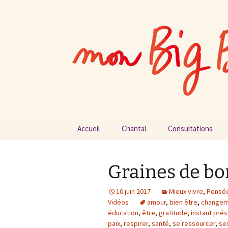
par Chantal Rialland
Aller
au
contenu
Mon big-b
Accueil
Chantal
Consultations
Graines de b
10 juin 2017
Mieux vivre
,
Pensée
Vidéos
amour
,
bien être
,
changem
éducation
,
être
,
gratitude
,
instant pré
paix
,
respirer
,
santé
,
se ressourcer
,
se