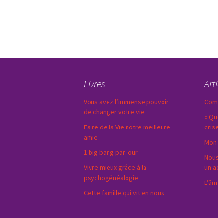
Livres
Art
Vous avez l’immense pouvoir
Comm
de changer votre vie
« Qu
Faire de la Vie notre meilleure
cris
amie
Mon 
1 big bang par jour
Nous
Vivre mieux grâce à la
un a
psychogénéalogie
L’âm
Cette famille qui vit en nous