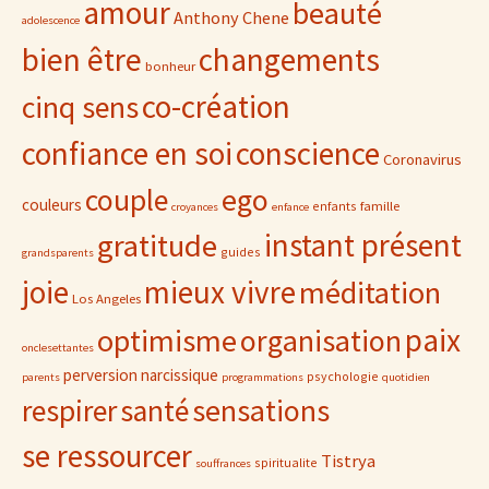
amour
beauté
Anthony Chene
adolescence
bien être
changements
bonheur
co-création
cinq sens
confiance en soi
conscience
Coronavirus
ego
couple
couleurs
famille
enfants
croyances
enfance
gratitude
instant présent
guides
grandsparents
joie
mieux vivre
méditation
Los Angeles
paix
optimisme
organisation
onclesettantes
perversion narcissique
psychologie
parents
programmations
quotidien
sensations
respirer
santé
se ressourcer
Tistrya
spiritualite
souffrances