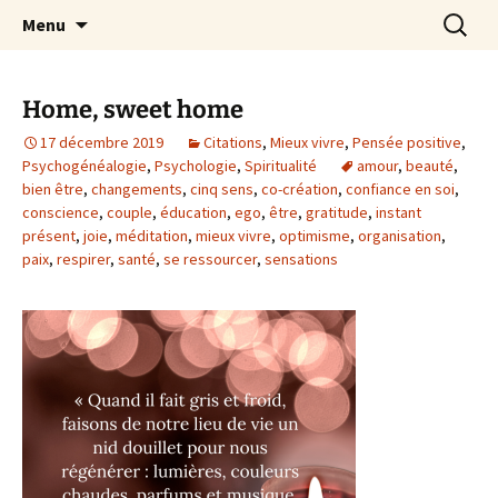
par Chantal Rialland
Aller
Recherc
Mon big-bang intérieur
Menu
au
contenu
Home, sweet home
17 décembre 2019
Citations
,
Mieux vivre
,
Pensée positive
,
Psychogénéalogie
,
Psychologie
,
Spiritualité
amour
,
beauté
,
bien être
,
changements
,
cinq sens
,
co-création
,
confiance en soi
,
conscience
,
couple
,
éducation
,
ego
,
être
,
gratitude
,
instant
présent
,
joie
,
méditation
,
mieux vivre
,
optimisme
,
organisation
,
paix
,
respirer
,
santé
,
se ressourcer
,
sensations