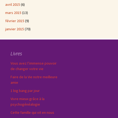
avril 2015
(6)
mars 2015
(13)
février 2015
(9)
janvier 2015
(70)
Livres
Vous avez l’immense pouvoir
de changer votre vie
Faire de la Vie notre meilleure
amie
1 big bang par jour
Vivre mieux grâce à la
psychogénéalogie
Cette famille qui vit en nous