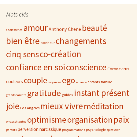
Mots clés
amour
beauté
Anthony Chene
adolescence
bien être
changements
bonheur
co-création
cinq sens
confiance en soi
conscience
Coronavirus
ego
couple
couleurs
famille
enfants
croyances
enfance
gratitude
instant présent
guides
grandsparents
joie
mieux vivre
méditation
Los Angeles
paix
optimisme
organisation
onclesettantes
perversion narcissique
psychologie
parents
programmations
quotidien