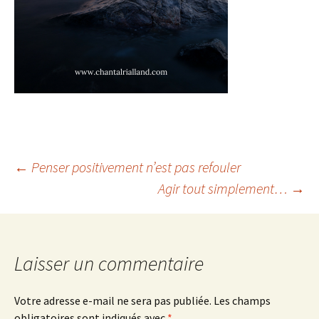
Navigation
←
Penser positivement n’est pas refouler
Agir tout simplement…
→
des
articles
Laisser un commentaire
Votre adresse e-mail ne sera pas publiée.
Les champs
obligatoires sont indiqués avec
*