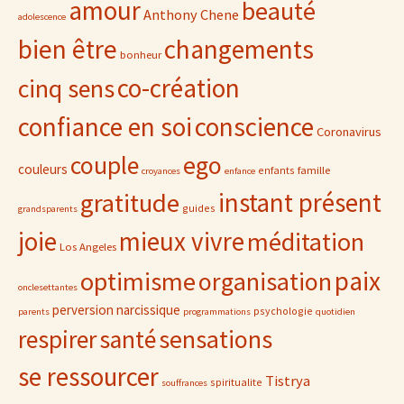
amour
beauté
Anthony Chene
adolescence
bien être
changements
bonheur
co-création
cinq sens
confiance en soi
conscience
Coronavirus
ego
couple
couleurs
famille
enfants
croyances
enfance
gratitude
instant présent
guides
grandsparents
joie
mieux vivre
méditation
Los Angeles
paix
optimisme
organisation
onclesettantes
perversion narcissique
psychologie
parents
programmations
quotidien
sensations
respirer
santé
se ressourcer
Tistrya
spiritualite
souffrances