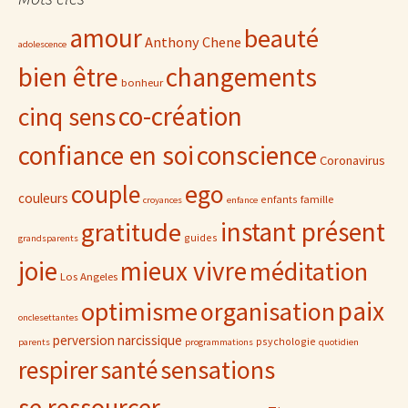
amour
beauté
Anthony Chene
adolescence
bien être
changements
bonheur
co-création
cinq sens
confiance en soi
conscience
Coronavirus
ego
couple
couleurs
famille
enfants
croyances
enfance
gratitude
instant présent
guides
grandsparents
joie
mieux vivre
méditation
Los Angeles
paix
optimisme
organisation
onclesettantes
perversion narcissique
psychologie
parents
programmations
quotidien
sensations
respirer
santé