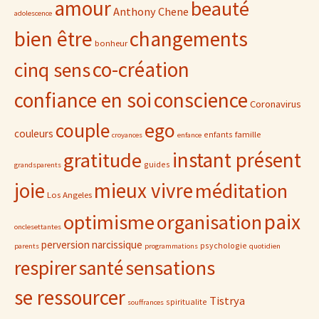
amour
beauté
Anthony Chene
adolescence
bien être
changements
bonheur
co-création
cinq sens
confiance en soi
conscience
Coronavirus
ego
couple
couleurs
famille
enfants
croyances
enfance
gratitude
instant présent
guides
grandsparents
joie
mieux vivre
méditation
Los Angeles
paix
optimisme
organisation
onclesettantes
perversion narcissique
psychologie
parents
programmations
quotidien
sensations
respirer
santé
se ressourcer
Tistrya
spiritualite
souffrances