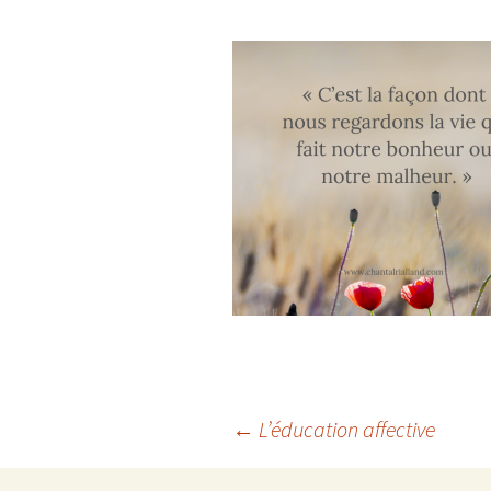
Navigation
←
L’éducation affective
des