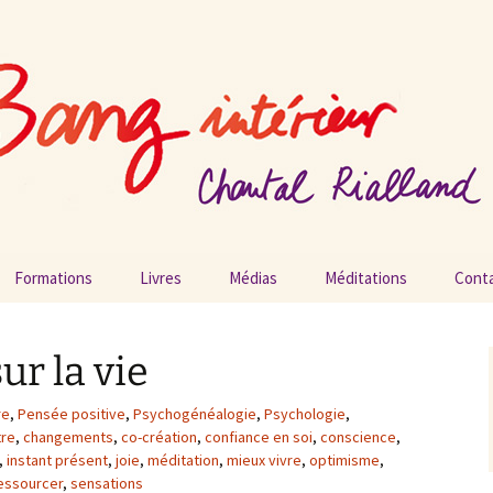
ang intérieur
Formations
Livres
Médias
Méditations
Cont
Vidéos
ur la vie
Podcasts
re
,
Pensée positive
,
Psychogénéalogie
,
Psychologie
,
Radios
tre
,
changements
,
co-création
,
confiance en soi
,
conscience
,
,
instant présent
,
joie
,
méditation
,
mieux vivre
,
optimisme
,
Presse
essourcer
,
sensations