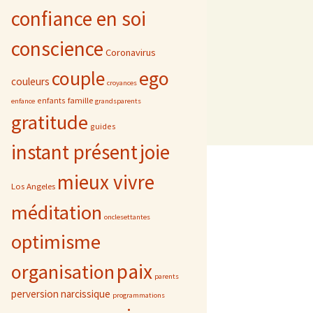
confiance en soi
conscience
Coronavirus
ego
couple
couleurs
croyances
famille
enfants
enfance
grandsparents
gratitude
guides
instant présent
joie
mieux vivre
Los Angeles
méditation
onclesettantes
optimisme
paix
organisation
parents
perversion narcissique
programmations