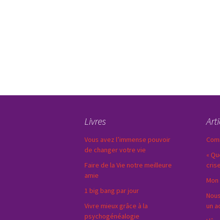
Livres
Art
Vous avez l’immense pouvoir
Comm
de changer votre vie
« Qu
Faire de la Vie notre meilleure
cris
amie
Mon 
1 big bang par jour
Nous
Vivre mieux grâce à la
un a
psychogénéalogie