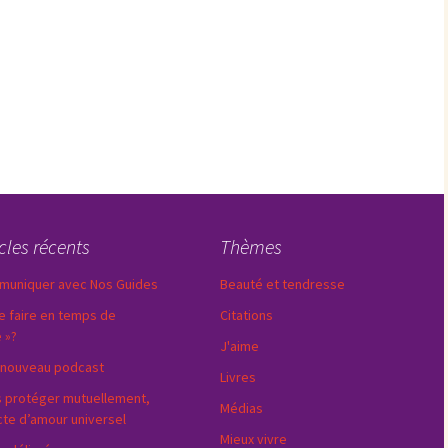
icles récents
Thèmes
uniquer avec Nos Guides
Beauté et tendresse
e faire en temps de
Citations
e »?
J'aime
nouveau podcast
Livres
 protéger mutuellement,
Médias
cte d’amour universel
Mieux vivre