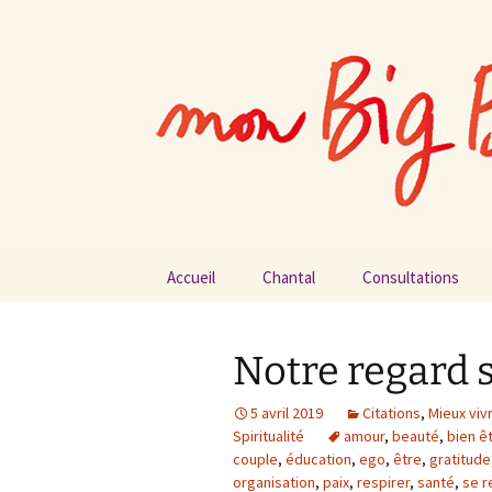
par Chantal Rialland
Aller
au
contenu
Mon big-b
Accueil
Chantal
Consultations
Notre regard s
5 avril 2019
Citations
,
Mieux viv
Spiritualité
amour
,
beauté
,
bien ê
couple
,
éducation
,
ego
,
être
,
gratitude
organisation
,
paix
,
respirer
,
santé
,
se r