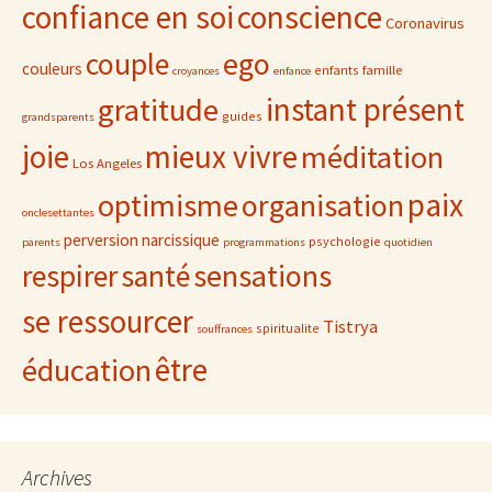
confiance en soi
conscience
Coronavirus
ego
couple
couleurs
famille
enfants
croyances
enfance
gratitude
instant présent
guides
grandsparents
joie
mieux vivre
méditation
Los Angeles
paix
optimisme
organisation
onclesettantes
perversion narcissique
psychologie
parents
programmations
quotidien
sensations
respirer
santé
se ressourcer
Tistrya
spiritualite
souffrances
être
éducation
Archives