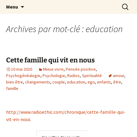
par Chantal Rialland
Aller
Recherc
Mon big-bang intérieur
Menu
au
contenu
Archives par mot-clé : education
Cette famille qui vit en nous
10 mai 2020
Mieux vivre
,
Pensée positive
,
Psychogénéalogie
,
Psychologie
,
Radios
,
Spiritualité
amour
,
bien être
,
changements
,
couple
,
education
,
ego
,
enfants
,
être
,
famille
http://www.radioethic.com/chronique/cette-famille-qui-
vit-en-nous