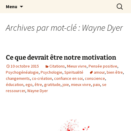
par Chantal Rialland
Aller
Recherc
Mon big-bang intérieur
Menu
au
contenu
Archives par mot-clé : Wayne Dyer
Ce que devrait être notre motivation
10 octobre 2015
Citations
,
Mieux vivre
,
Pensée positive
,
Psychogénéalogie
,
Psychologie
,
Spiritualité
amour
,
bien être
,
changements
,
co-création
,
confiance en soi
,
conscience
,
éducation
,
ego
,
être
,
gratitude
,
joie
,
mieux vivre
,
paix
,
se
ressourcer
,
Wayne Dyer