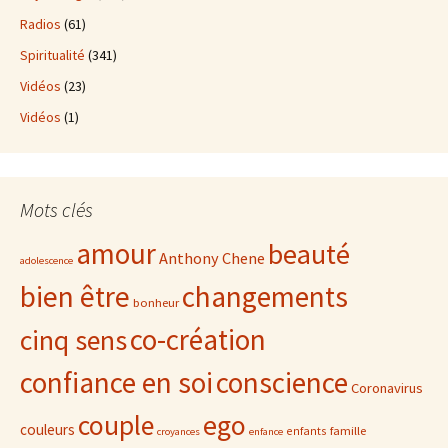
Radios
(61)
Spiritualité
(341)
Vidéos
(23)
Vidéos
(1)
Mots clés
amour
beauté
Anthony Chene
adolescence
bien être
changements
bonheur
co-création
cinq sens
confiance en soi
conscience
Coronavirus
ego
couple
couleurs
famille
enfants
croyances
enfance