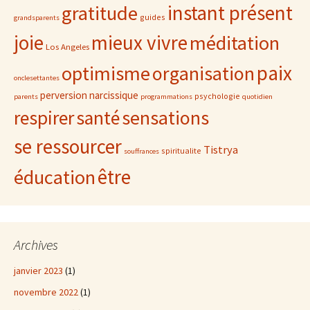
gratitude
instant présent
guides
grandsparents
joie
mieux vivre
méditation
Los Angeles
paix
optimisme
organisation
onclesettantes
perversion narcissique
psychologie
parents
programmations
quotidien
sensations
respirer
santé
se ressourcer
Tistrya
spiritualite
souffrances
être
éducation
Archives
janvier 2023
(1)
novembre 2022
(1)