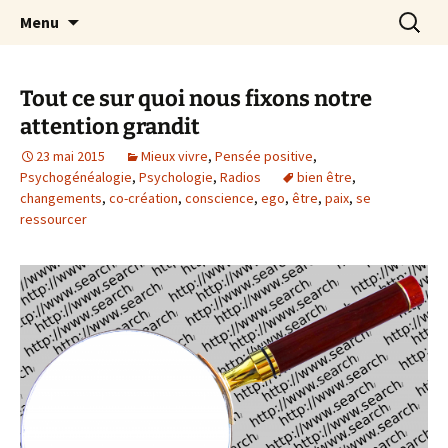
par Chantal Rialland
Aller
Recherc
Mon big-bang intérieur
Menu
au
contenu
Tout ce sur quoi nous fixons notre
attention grandit
23 mai 2015
Mieux vivre
,
Pensée positive
,
Psychogénéalogie
,
Psychologie
,
Radios
bien être
,
changements
,
co-création
,
conscience
,
ego
,
être
,
paix
,
se
ressourcer