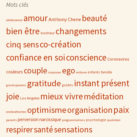
Mots clés
amour
beauté
Anthony Chene
adolescence
bien être
changements
bonheur
co-création
cinq sens
confiance en soi
conscience
Coronavirus
ego
couple
couleurs
famille
enfants
croyances
enfance
gratitude
instant présent
guides
grandsparents
joie
mieux vivre
méditation
Los Angeles
paix
optimisme
organisation
onclesettantes
perversion narcissique
psychologie
parents
programmations
quotidien
sensations
respirer
santé