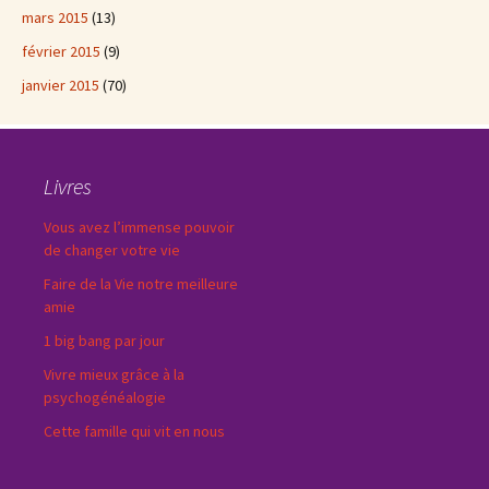
mars 2015
(13)
février 2015
(9)
janvier 2015
(70)
Livres
Vous avez l’immense pouvoir
de changer votre vie
Faire de la Vie notre meilleure
amie
1 big bang par jour
Vivre mieux grâce à la
psychogénéalogie
Cette famille qui vit en nous