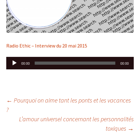
Radio Ethic – Interview du 20 mai 2015
Lecteur
00:00
00:00
audio
Navigation
←
Pourquoi on aime tant les ponts et les vacances
?
des
L’amour universel concernant les personnalités
articles
toxiques
→