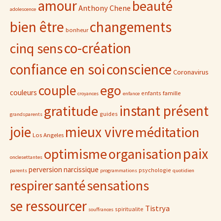
amour
beauté
Anthony Chene
adolescence
bien être
changements
bonheur
co-création
cinq sens
confiance en soi
conscience
Coronavirus
ego
couple
couleurs
famille
enfants
croyances
enfance
gratitude
instant présent
guides
grandsparents
joie
mieux vivre
méditation
Los Angeles
paix
optimisme
organisation
onclesettantes
perversion narcissique
psychologie
parents
programmations
quotidien
sensations
respirer
santé
se ressourcer
Tistrya
spiritualite
souffrances