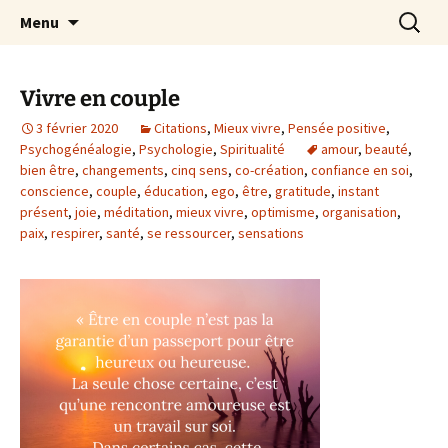
par Chantal Rialland
Aller
Recherc
Mon big-bang intérieur
Menu
au
contenu
Vivre en couple
3 février 2020
Citations
,
Mieux vivre
,
Pensée positive
,
Psychogénéalogie
,
Psychologie
,
Spiritualité
amour
,
beauté
,
bien être
,
changements
,
cinq sens
,
co-création
,
confiance en soi
,
conscience
,
couple
,
éducation
,
ego
,
être
,
gratitude
,
instant
présent
,
joie
,
méditation
,
mieux vivre
,
optimisme
,
organisation
,
paix
,
respirer
,
santé
,
se ressourcer
,
sensations