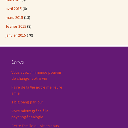
avril 2015
(6)
mars 2015
(13)
février 2015
(9)
janvier 2015
(70)
Livres
Vous avez l’immense pouvoir
de changer votre vie
Faire de la Vie notre meilleure
amie
1 big bang par jour
Vivre mieux grâce à la
psychogénéalogie
Cette famille qui vit en nous