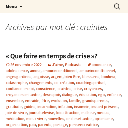
par Chantal Rialland
Aller
Recherc
Mon big-bang intérieur
Menu
au
contenu
Archives par mot-clé : craintes
« Que faire en temps de crise »?
26 novembre 2022
J'aime
,
Podcasts
abondance
,
adolescence
,
amour
,
amourinconditionnel
,
amourincondttionnel
,
angesgardiens
,
angoisse
,
argent
,
bien être
,
blessures
,
bonheur
,
catastrophe
,
changements
,
co-création
,
coachingspirituel
,
confiance en soi
,
conscience
,
craintes
,
crise
,
croyances
,
croyanceslimitantes
,
desespoir
,
dialogue
,
éducation
,
ego
,
enfance
,
ensemble
,
entraide
,
être
,
evolution
,
famille
,
grandsparents
,
gratitude
,
guides
,
incarnation
,
inflation
,
insomnie
,
instant présent
,
joie de vivre
,
journaltelevise
,
loidattraction
,
malheur
,
medias
,
méditation
,
mieux vivre
,
nouvelles
,
onclesettantes
,
optimisme
,
organisation
,
paix
,
parents
,
partage
,
penseecreatrice
,