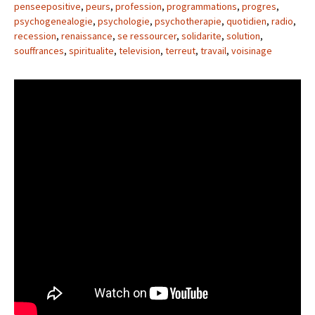
penseepositive
,
peurs
,
profession
,
programmations
,
progres
,
psychogenealogie
,
psychologie
,
psychotherapie
,
quotidien
,
radio
,
recession
,
renaissance
,
se ressourcer
,
solidarite
,
solution
,
souffrances
,
spiritualite
,
television
,
terreut
,
travail
,
voisinage