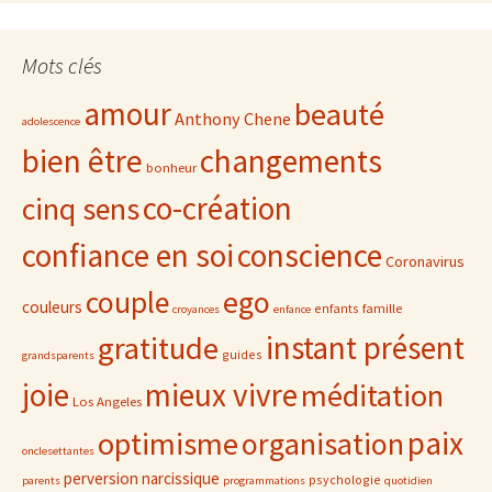
Mots clés
amour
beauté
Anthony Chene
adolescence
bien être
changements
bonheur
co-création
cinq sens
confiance en soi
conscience
Coronavirus
ego
couple
couleurs
famille
enfants
croyances
enfance
gratitude
instant présent
guides
grandsparents
joie
mieux vivre
méditation
Los Angeles
paix
optimisme
organisation
onclesettantes
perversion narcissique
psychologie
parents
programmations
quotidien