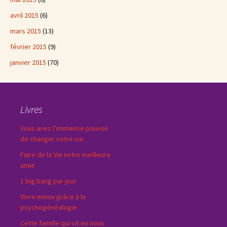
avril 2015
(6)
mars 2015
(13)
février 2015
(9)
janvier 2015
(70)
Livres
Vous avez l’immense pouvoir
de changer votre vie
Faire de la Vie notre meilleure
amie
1 big bang par jour
Vivre mieux grâce à la
psychogénéalogie
Cette famille qui vit en nous