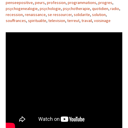
penseepositive
,
peurs
,
profession
,
programmations
,
progres
,
psychogenealogie
,
psychologie
,
psychotherapie
,
quotidien
,
radio
,
recession
,
renaissance
,
se ressourcer
,
solidarite
,
solution
,
souffrances
,
spiritualite
,
television
,
terreut
,
travail
,
voisinage