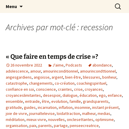
par Chantal Rialland
Aller
Recherc
Mon big-bang intérieur
Menu
au
contenu
Archives par mot-clé : recession
« Que faire en temps de crise »?
26 novembre 2022
J'aime
,
Podcasts
abondance
,
adolescence
,
amour
,
amourinconditionnel
,
amourincondttionnel
,
angesgardiens
,
angoisse
,
argent
,
bien être
,
blessures
,
bonheur
,
catastrophe
,
changements
,
co-création
,
coachingspirituel
,
confiance en soi
,
conscience
,
craintes
,
crise
,
croyances
,
croyanceslimitantes
,
desespoir
,
dialogue
,
éducation
,
ego
,
enfance
,
ensemble
,
entraide
,
être
,
evolution
,
famille
,
grandsparents
,
gratitude
,
guides
,
incarnation
,
inflation
,
insomnie
,
instant présent
,
joie de vivre
,
journaltelevise
,
loidattraction
,
malheur
,
medias
,
méditation
,
mieux vivre
,
nouvelles
,
onclesettantes
,
optimisme
,
organisation
,
paix
,
parents
,
partage
,
penseecreatrice
,