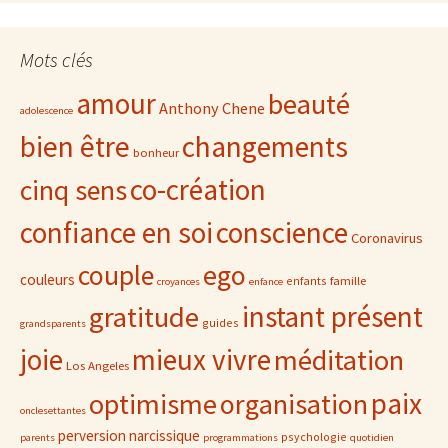
Mots clés
amour
beauté
Anthony Chene
adolescence
bien être
changements
bonheur
co-création
cinq sens
confiance en soi
conscience
Coronavirus
ego
couple
couleurs
famille
enfants
croyances
enfance
gratitude
instant présent
guides
grandsparents
joie
mieux vivre
méditation
Los Angeles
paix
optimisme
organisation
onclesettantes
perversion narcissique
psychologie
parents
programmations
quotidien